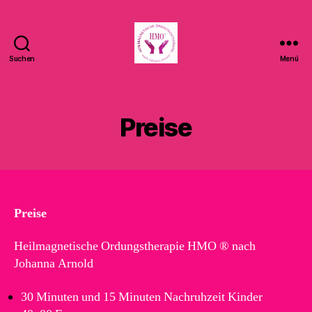
Suchen
Menü
"Die
Quelle
der
Kraft"
Preise
Seelenschule
Dresden
©
Preise
Heilmagnetische Ordungstherapie HMO ® nach
Johanna Arnold
30 Minuten und 15 Minuten Nachruhzeit Kinder