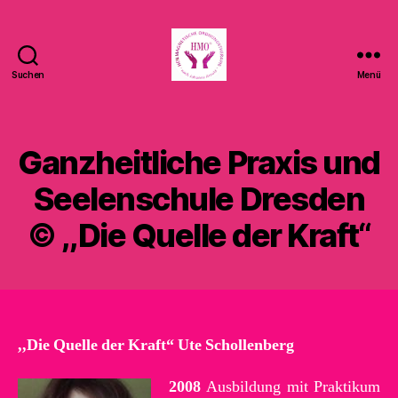
Suchen
Menü
"Die
Quelle
der
Kraft"
Ganzheitliche Praxis und
Seelenschule
Dresden
Seelenschule Dresden
©
© ,,Die Quelle der Kraft“
,,Die Quelle der Kraft“ Ute Schollenberg
2008
Ausbildung mit Praktikum